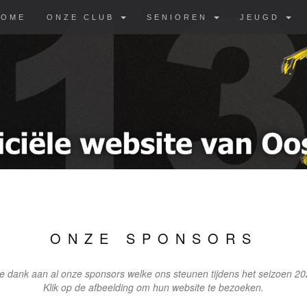
HOME
ONZE CLUB
SENIOREN
JEUGD
ONZE SPONSORS
e dank aan al onze sponsors welke ons steunen tijdens het seizoen 2
Klik op de afbeelding om hun website te bezoeken.