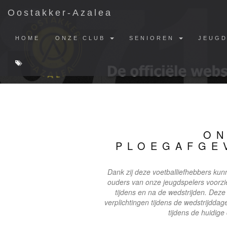
Oostakker-Azalea
HOME
ONZE CLUB
SENIOREN
JEUG
ON
PLOEGAFGE
Dank zij deze voetballiefhebbers kunn
ouders van onze jeugdspelers voorz
tijdens en na de wedstrijden. Deze 
verplichtingen tijdens de wedstrijddag
tijdens de huidige