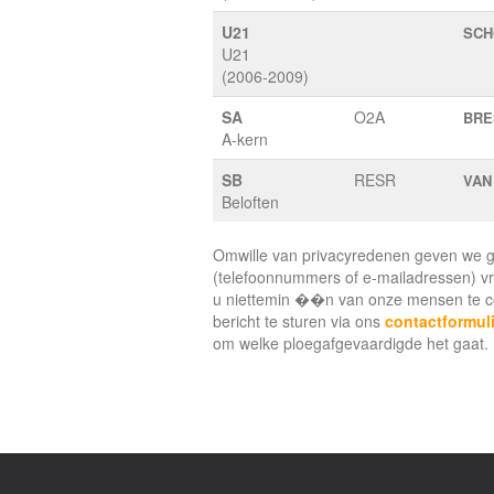
U21
SCH
U21
(2006-2009)
SA
O2A
BRE
A-kern
SB
RESR
VAN
Beloften
Omwille van privacyredenen geven we 
(telefoonnummers of e-mailadressen) vr
u niettemin ��n van onze mensen te co
bericht te sturen via ons
contactformuli
om welke ploegafgevaardigde het gaat.