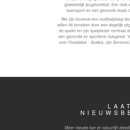
gewestelijk jeugdvoetbal. Een club 
teamsport en een gezonde dosis c
We zijn bovenal een voetbalploeg die
willen dit bereiken door een degelijk u
de speler en zijn spelplezier centraal s
een gezonde en sportieve clubgeest. Vi
over Oostakker - Azalea, zijn Senioren
LAA
NIEUWSB
Meer nieuws kan je natuurlijk steed