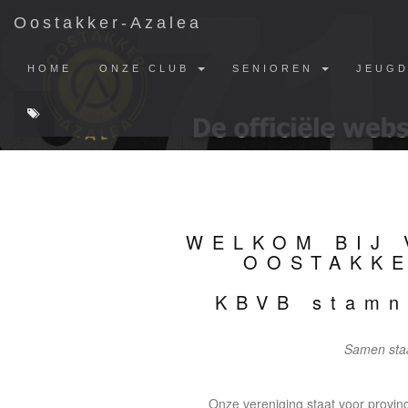
Oostakker-Azalea
HOME
ONZE CLUB
SENIOREN
JEUG
WELKOM BIJ 
OOSTAKKE
KBVB stamn
Samen staa
Onze vereniging staat voor provinc